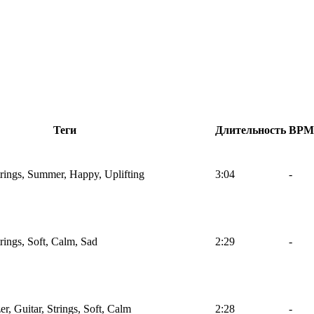
Теги
Длительность
BPM
trings, Summer, Happy, Uplifting
3:04
-
trings, Soft, Calm, Sad
2:29
-
r, Guitar, Strings, Soft, Calm
2:28
-