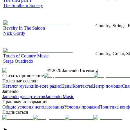
The shed part 1
The Southern Society
Country, Strings, 
Revelry In The Saloon
Nick Gordy
Country, Guitar, S
Touch of Country Music
Serge Quadrado
©
2026
Jamendo Licensing
Скачать приложение
Полезные ссылки
Каталог музыки
In-store радио
Цены
Контакты
Центр помощи
Свя
Jamendo
Jamendo для артистов
Jamendo Music
Правовая информация
Общие условия использования
Условия продажи
Политика конф
Подписаться