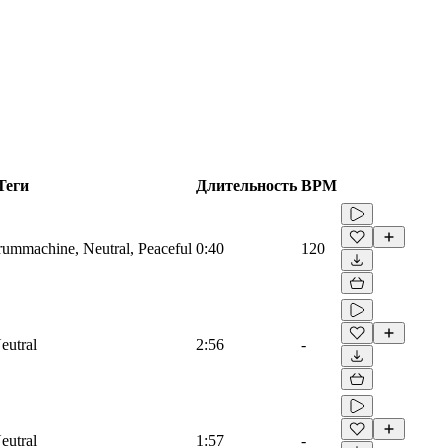
Теги
Длительность
BPM
Drummachine, Neutral, Peaceful
0:40
120
eutral
2:56
-
eutral
1:57
-