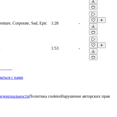
venture, Corporate, Sad, Epic
1:28
-
t
1:53
-
заться с нами
иденциальности
Политика cookies
Нарушение авторских прав