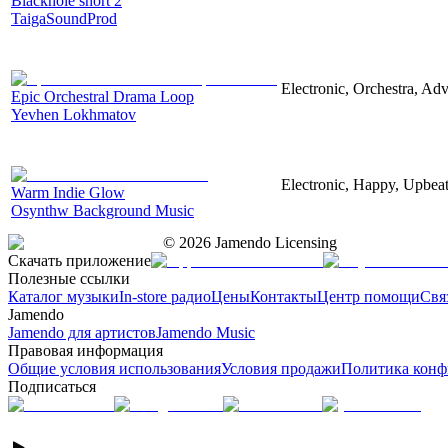
Blackhole short 2
TaigaSoundProd
Electronic, Orchestra, Ad
Epic Orchestral Drama Loop
Yevhen Lokhmatov
Electronic, Happy, Upbea
Warm Indie Glow
Osynthw Background Music
©
2026
Jamendo Licensing
Скачать приложение
Полезные ссылки
Каталог музыки
In-store радио
Цены
Контакты
Центр помощи
Свя
Jamendo
Jamendo для артистов
Jamendo Music
Правовая информация
Общие условия использования
Условия продажи
Политика конф
Подписаться