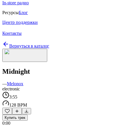
In-store радио
Ресурсы
Блог
Центр поддержки
Контакты
Вернуться в каталог
Midnight
—
Melonox
electronic
3:55
128 BPM
Купить трек
0:00