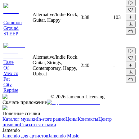
Alternative/Indie Rock,
3:38
103
Guitar, Happy
Common
Ground
STEEP
Alternative/Indie Rock,
Taste
Guitar, Strings,
2:40
-
Of
Contemporary, Happy,
Mexico
Upbeat
Fat
City
Reprise
©
2026
Jamendo Licensing
Скачать приложение
Полезные ссылки
Каталог музыки
In-store радио
Цены
Контакты
Центр
помощи
Связаться с нами
Jamendo
Jamendo для артистов
Jamendo Music