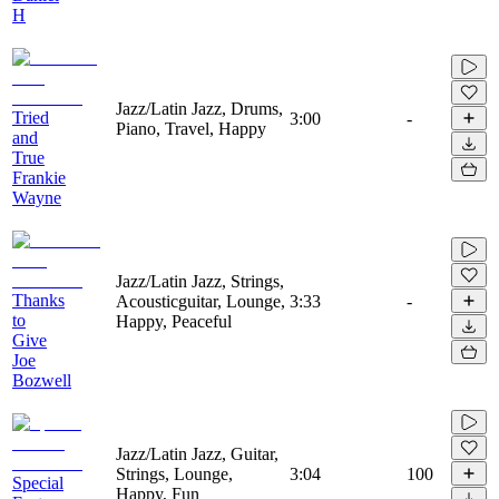
H
Jazz/Latin Jazz, Drums,
Tried
3:00
-
Piano, Travel, Happy
and
True
Frankie
Wayne
Jazz/Latin Jazz, Strings,
Thanks
Acousticguitar, Lounge,
3:33
-
to
Happy, Peaceful
Give
Joe
Bozwell
Jazz/Latin Jazz, Guitar,
Strings, Lounge,
3:04
100
Special
Happy, Fun