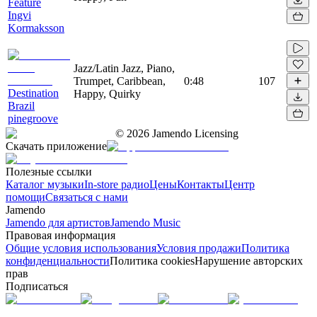
Feature
Ingvi
Kormaksson
Jazz/Latin Jazz, Piano,
Trumpet, Caribbean,
0:48
107
Destination
Happy, Quirky
Brazil
pinegroove
©
2026
Jamendo Licensing
Скачать приложение
Полезные ссылки
Каталог музыки
In-store радио
Цены
Контакты
Центр
помощи
Связаться с нами
Jamendo
Jamendo для артистов
Jamendo Music
Правовая информация
Общие условия использования
Условия продажи
Политика
конфиденциальности
Политика cookies
Нарушение авторских
прав
Подписаться