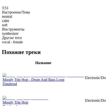
3:51
Настроение/Тема
neutral
calm
soft
Инструменты
synthesizer
Другие теги
vocal - female
Похожие треки
Название
Electronic/Do
Moody Trip Hop - Drum And Bass Loop
Databend
Electronic/Do
Moody Trip Hop