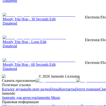
Databend
Electronic/Do
Moody Trip Hop - 30 Seconds Edit
Databend
Electronic/Do
Moody Trip Hop - Loop Edit
Databend
Electronic/Do
Moody Trip Hop - 60 Seconds Edit
Databend
©
2026
Jamendo Licensing
Скачать приложение
Полезные ссылки
Каталог музыки
In-store радио
Цены
Контакты
Центр помощи
Свя
Jamendo
Jamendo для артистов
Jamendo Music
Правовая информация