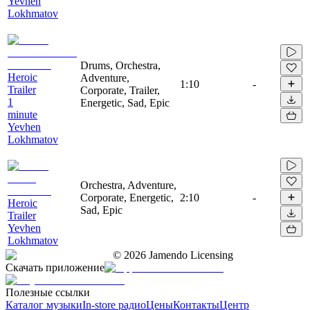
Yevhen
Lokhmatov
Drums, Orchestra,
Heroic
Adventure,
1:10
-
Trailer
Corporate, Trailer,
1
Energetic, Sad, Epic
minute
Yevhen
Lokhmatov
Orchestra, Adventure,
Corporate, Energetic,
2:10
-
Heroic
Sad, Epic
Trailer
Yevhen
Lokhmatov
©
2026
Jamendo Licensing
Скачать приложение
Полезные ссылки
Каталог музыки
In-store радио
Цены
Контакты
Центр