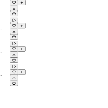
-
-
-
-