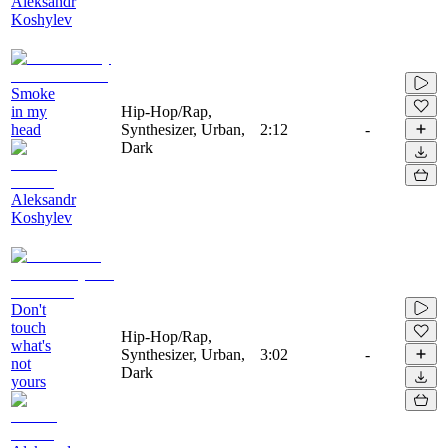
Aleksandr
Koshylev
Smoke
in my
Hip-Hop/Rap,
head
Synthesizer, Urban,
2:12
-
Dark
Aleksandr
Koshylev
Don't
touch
Hip-Hop/Rap,
what's
Synthesizer, Urban,
3:02
-
not
Dark
yours