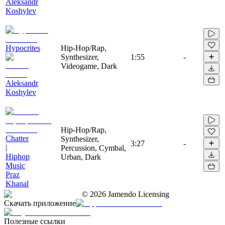
Aleksandr
Koshylev
Hypocrites
Hip-Hop/Rap,
Synthesizer,
1:55
-
Videogame, Dark
Aleksandr
Koshylev
Hip-Hop/Rap,
Chatter
Synthesizer,
3:27
-
|
Percussion, Cymbal,
Hiphop
Urban, Dark
Music
Praz
Khanal
©
2026
Jamendo Licensing
Скачать приложение
Полезные ссылки