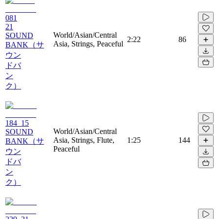
081
21
World/Asian/Central
SOUND
2:22
86
Asia, Strings, Peaceful
BANK（サ
ウン
ドバ
ン
ク）
184_15
World/Asian/Central
SOUND
Asia, Strings, Flute,
1:25
144
BANK（サ
Peaceful
ウン
ドバ
ン
ク）