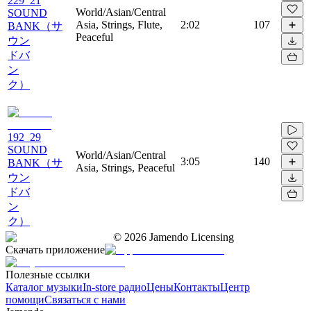
229_21
World/Asian/Central
SOUND
Asia, Strings, Flute,
2:02
107
BANK（サ
Peaceful
ウン
ドバ
ン
ク）
192_29
SOUND
World/Asian/Central
3:05
140
BANK（サ
Asia, Strings, Peaceful
ウン
ドバ
ン
ク）
©
2026
Jamendo Licensing
Скачать приложение
Полезные ссылки
Каталог музыки
In-store радио
Цены
Контакты
Центр
помощи
Связаться с нами