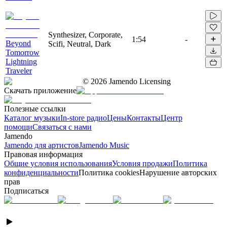
Synthesizer, Corporate,
1:54
-
Beyond
Scifi, Neutral, Dark
Tomorrow
Lightning
Traveler
©
2026
Jamendo Licensing
Скачать приложение
Полезные ссылки
Каталог музыки
In-store радио
Цены
Контакты
Центр
помощи
Связаться с нами
Jamendo
Jamendo для артистов
Jamendo Music
Правовая информация
Общие условия использования
Условия продажи
Политика
конфиденциальности
Политика cookies
Нарушение авторских
прав
Подписаться