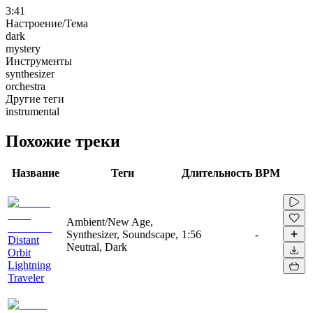
3:41
Настроение/Тема
dark
mystery
Инструменты
synthesizer
orchestra
Другие теги
instrumental
Похожие треки
Название
Теги
Длительность
BPM
Ambient/New Age,
Synthesizer, Soundscape,
1:56
-
Distant
Neutral, Dark
Orbit
Lightning
Traveler