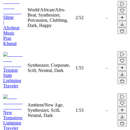
World/African/Afro-
Beat, Synthesizer,
Slime
2:52
-
Percussion, Clubbing,
|
Dark, Happy
Afrobeat
Music
Praz
Khanal
Synthesizer, Corporate,
1:55
-
Tension
Scifi, Neutral, Dark
State
Lightning
Traveler
Ambient/New Age,
Synthesizer, Scifi,
1:53
-
New
Neutral, Dark
Tomorrow
Lightning
Traveler