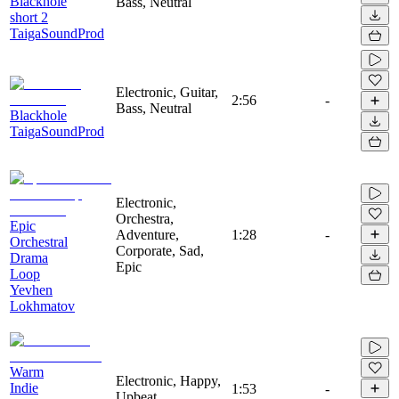
Blackhole
Bass, Neutral
short 2
TaigaSoundProd
Electronic, Guitar,
2:56
-
Bass, Neutral
Blackhole
TaigaSoundProd
Electronic,
Orchestra,
Epic
Adventure,
1:28
-
Orchestral
Corporate, Sad,
Drama
Epic
Loop
Yevhen
Lokhmatov
Warm
Electronic, Happy,
Indie
1:53
-
Upbeat