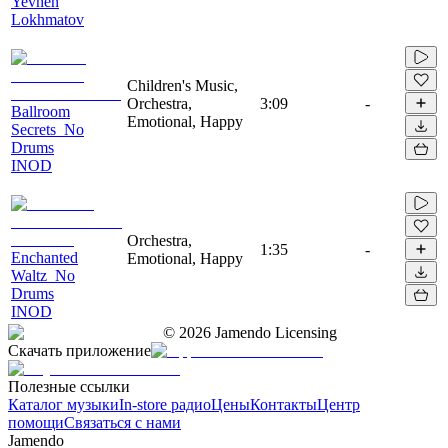
Yevhen
Lokhmatov
Children's Music,
Orchestra,
3:09
-
Ballroom
Emotional, Happy
Secrets_No
Drums
INOD
Orchestra,
1:35
-
Enchanted
Emotional, Happy
Waltz_No
Drums
INOD
©
2026
Jamendo Licensing
Скачать приложение
Полезные ссылки
Каталог музыки
In-store радио
Цены
Контакты
Центр
помощи
Связаться с нами
Jamendo