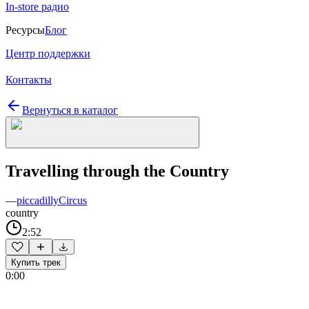
In-store радио
Ресурсы
Блог
Центр поддержки
Контакты
Вернуться в каталог
Travelling through the Country
—
piccadillyCircus
country
2:52
Купить трек
0:00