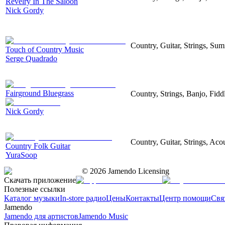
Revelry In The Saloon
Nick Gordy
Country, Guitar, Strings, Su
Touch of Country Music
Serge Quadrado
Fairground Bluegrass
Country, Strings, Banjo, Fid
Nick Gordy
Country, Guitar, Strings, Aco
Country Folk Guitar
YuraSoop
©
2026
Jamendo Licensing
Скачать приложение
Полезные ссылки
Каталог музыки
In-store радио
Цены
Контакты
Центр помощи
Свя
Jamendo
Jamendo для артистов
Jamendo Music