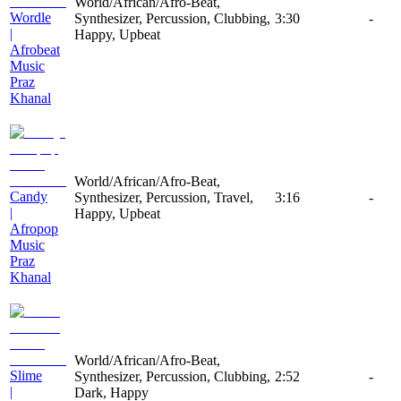
World/African/Afro-Beat,
Wordle
Synthesizer, Percussion, Clubbing,
3:30
-
|
Happy, Upbeat
Afrobeat
Music
Praz
Khanal
World/African/Afro-Beat,
Candy
Synthesizer, Percussion, Travel,
3:16
-
|
Happy, Upbeat
Afropop
Music
Praz
Khanal
World/African/Afro-Beat,
Slime
Synthesizer, Percussion, Clubbing,
2:52
-
|
Dark, Happy