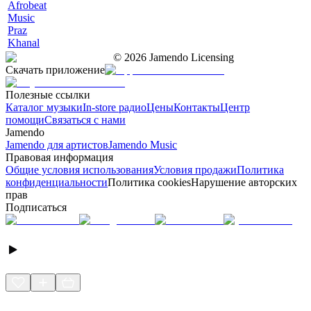
Afrobeat
Music
Praz
Khanal
©
2026
Jamendo Licensing
Скачать приложение
Полезные ссылки
Каталог музыки
In-store радио
Цены
Контакты
Центр
помощи
Связаться с нами
Jamendo
Jamendo для артистов
Jamendo Music
Правовая информация
Общие условия использования
Условия продажи
Политика
конфиденциальности
Политика cookies
Нарушение авторских
прав
Подписаться