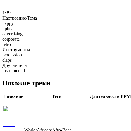
1:39
Настроение/Тема
happy
upbeat
advertising
corporate
retro
Инструменты
percussion
claps
Другие теги
instrumental
Похожие треки
Название
Теги
Длительность
BPM
World/African/Afro-Beat,