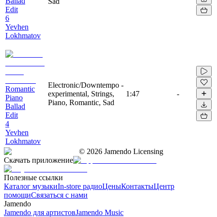
Ballad
Sad
Edit
6
Yevhen
Lokhmatov
Electronic/Downtempo -
Romantic
experimental, Strings,
1:47
-
Piano
Piano, Romantic, Sad
Ballad
Edit
4
Yevhen
Lokhmatov
©
2026
Jamendo Licensing
Скачать приложение
Полезные ссылки
Каталог музыки
In-store радио
Цены
Контакты
Центр
помощи
Связаться с нами
Jamendo
Jamendo для артистов
Jamendo Music