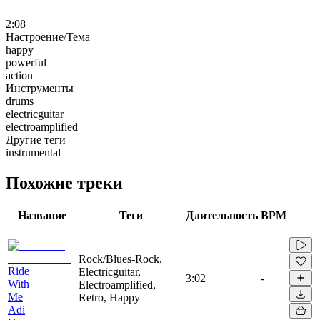
2:08
Настроение/Тема
happy
powerful
action
Инструменты
drums
electricguitar
electroamplified
Другие теги
instrumental
Похожие треки
Название
Теги
Длительность
BPM
Rock/Blues-Rock,
Ride
Electricguitar,
3:02
-
With
Electroamplified,
Me
Retro, Happy
Adi