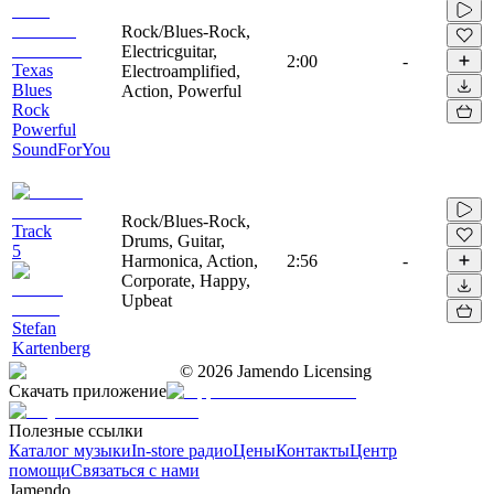
Rock/Blues-Rock,
Electricguitar,
2:00
-
Texas
Electroamplified,
Blues
Action, Powerful
Rock
Powerful
SoundForYou
Rock/Blues-Rock,
Track
Drums, Guitar,
5
Harmonica, Action,
2:56
-
Corporate, Happy,
Upbeat
Stefan
Kartenberg
©
2026
Jamendo Licensing
Скачать приложение
Полезные ссылки
Каталог музыки
In-store радио
Цены
Контакты
Центр
помощи
Связаться с нами
Jamendo