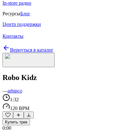
In-store радио
Ресурсы
Блог
Центр поддержки
Контакты
Вернуться в каталог
Robo Kidz
—
arhipco
1:32
120 BPM
Купить трек
0:00