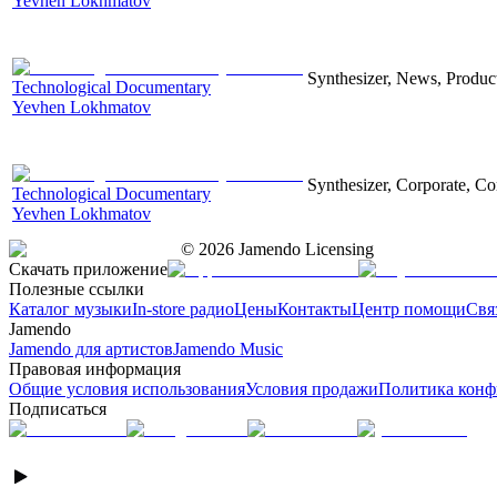
Yevhen Lokhmatov
Synthesizer, News, Producti
Technological Documentary
Yevhen Lokhmatov
Synthesizer, Corporate, Co
Technological Documentary
Yevhen Lokhmatov
©
2026
Jamendo Licensing
Скачать приложение
Полезные ссылки
Каталог музыки
In-store радио
Цены
Контакты
Центр помощи
Свя
Jamendo
Jamendo для артистов
Jamendo Music
Правовая информация
Общие условия использования
Условия продажи
Политика конф
Подписаться