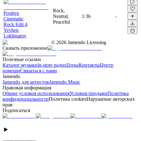
Rock,
Positive
Neutral,
1:36
-
Cinematic
Peaceful
Rock Edit 4
Yevhen
Lokhmatov
©
2026
Jamendo Licensing
Скачать приложение
Полезные ссылки
Каталог музыки
In-store радио
Цены
Контакты
Центр
помощи
Связаться с нами
Jamendo
Jamendo для артистов
Jamendo Music
Правовая информация
Общие условия использования
Условия продажи
Политика
конфиденциальности
Политика cookies
Нарушение авторских
прав
Подписаться