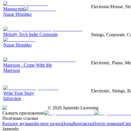
Electronic/House, Str
Manuscript
Nazar Hrushko
Melody Tech Indie Corporate
Strings, Corporate, 
Nazar Hrushko
Electronic, Piano, Mo
Marexon - Come With Me
Marexon
Electronic, Strings, 
Write Your Story
Infraction
©
2026
Jamendo Licensing
Скачать приложение
Полезные ссылки
Каталог музыки
In-store радио
Цены
Контакты
Центр помощи
Свя
Jamendo