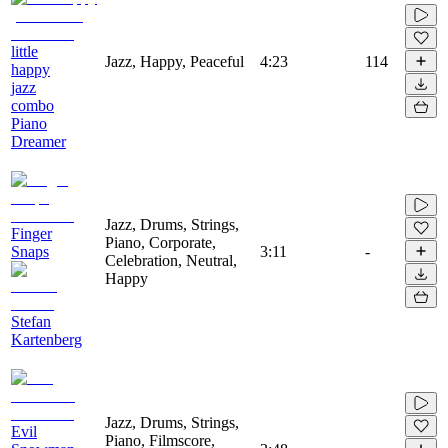
little
Jazz, Happy, Peaceful
4:23
114
happy
jazz
combo
Piano
Dreamer
Jazz, Drums, Strings,
Finger
Piano, Corporate,
Snaps
3:11
-
Celebration, Neutral,
Happy
Stefan
Kartenberg
Jazz, Drums, Strings,
Evil
Piano, Filmscore,