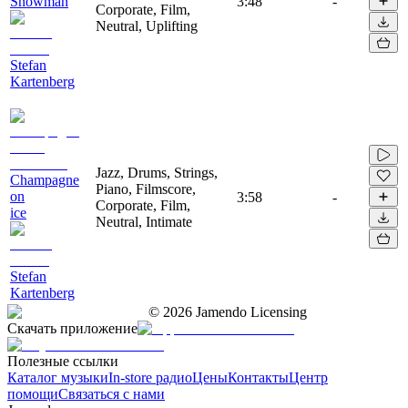
Snowman
3:48
-
Corporate, Film,
Neutral, Uplifting
Stefan
Kartenberg
Jazz, Drums, Strings,
Champagne
Piano, Filmscore,
on
3:58
-
Corporate, Film,
ice
Neutral, Intimate
Stefan
Kartenberg
©
2026
Jamendo Licensing
Скачать приложение
Полезные ссылки
Каталог музыки
In-store радио
Цены
Контакты
Центр
помощи
Связаться с нами