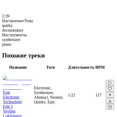
2:39
Настроение/Тема
quirky
documentary
Инструменты
synthesizer
piano
Похожие треки
Название
Теги
Длительность
BPM
Electronic,
Epic
Synthesizer,
1:22
127
Electronic
Abstract, Neutral,
Technology
Quirky, Epic
Edit 5
Yevhen
Lokhmatov