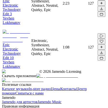
Epic
Synthesizer,
2:23
127
Electronic
Abstract, Neutral,
Technology
Quirky, Epic
Edit 3
Yevhen
Lokhmatov
Electronic,
Epic
Synthesizer,
1:08
127
Electronic
Abstract, Neutral,
Technology
Quirky, Epic
Edit 10
Yevhen
Lokhmatov
©
2026
Jamendo Licensing
Скачать приложение
Полезные ссылки
Каталог музыки
In-store радио
Цены
Контакты
Центр
помощи
Связаться с нами
Jamendo
Jamendo для артистов
Jamendo Music
Правовая информация