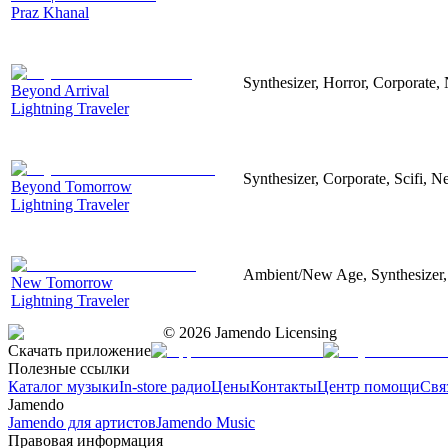
Praz Khanal
Synthesizer, Horror, Corporate, 
Beyond Arrival
Lightning Traveler
Synthesizer, Corporate, Scifi, N
Beyond Tomorrow
Lightning Traveler
Ambient/New Age, Synthesizer, 
New Tomorrow
Lightning Traveler
©
2026
Jamendo Licensing
Скачать приложение
Полезные ссылки
Каталог музыки
In-store радио
Цены
Контакты
Центр помощи
Свя
Jamendo
Jamendo для артистов
Jamendo Music
Правовая информация