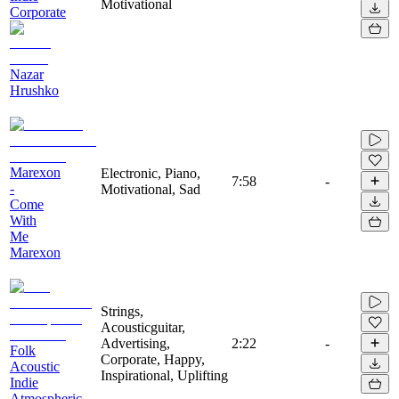
Motivational
Corporate
Nazar
Hrushko
Marexon
Electronic, Piano,
7:58
-
-
Motivational, Sad
Come
With
Me
Marexon
Strings,
Acousticguitar,
Advertising,
2:22
-
Folk
Corporate, Happy,
Acoustic
Inspirational, Uplifting
Indie
Atmospheric