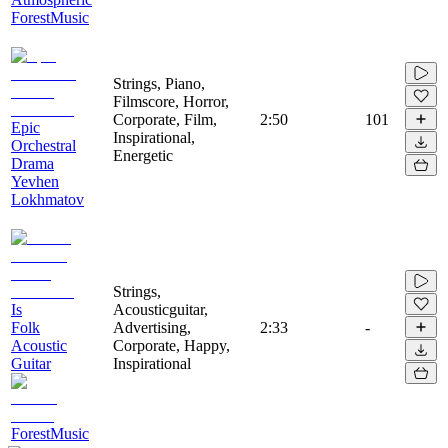
ForestMusic
Strings, Piano,
Filmscore, Horror,
Corporate, Film,
2:50
101
Epic
Inspirational,
Orchestral
Energetic
Drama
Yevhen
Lokhmatov
Strings,
Is
Acousticguitar,
Folk
Advertising,
2:33
-
Acoustic
Corporate, Happy,
Guitar
Inspirational
ForestMusic