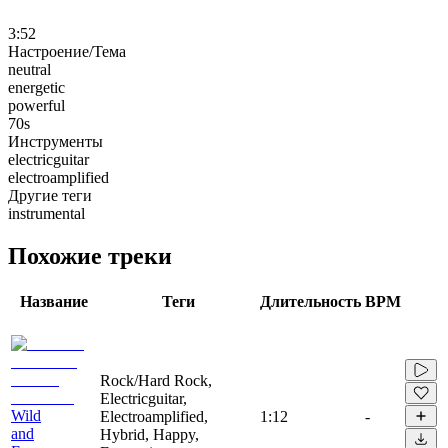
3:52
Настроение/Тема
neutral
energetic
powerful
70s
Инструменты
electricguitar
electroamplified
Другие теги
instrumental
Похожие треки
Название
Теги
Длительность
BPM
Rock/Hard Rock,
Electricguitar,
Wild
Electroamplified,
1:12
-
and
Hybrid, Happy,