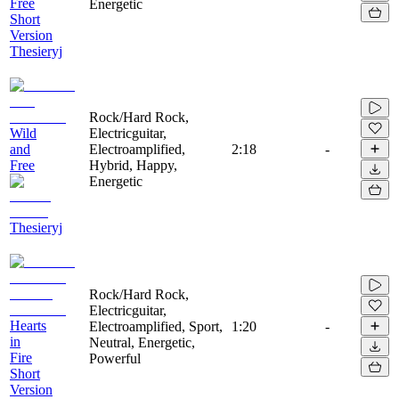
Free
Energetic
Short
Version
Thesieryj
Rock/Hard Rock,
Wild
Electricguitar,
and
Electroamplified,
2:18
-
Free
Hybrid, Happy,
Energetic
Thesieryj
Rock/Hard Rock,
Electricguitar,
Hearts
Electroamplified, Sport,
1:20
-
in
Neutral, Energetic,
Fire
Powerful
Short
Version