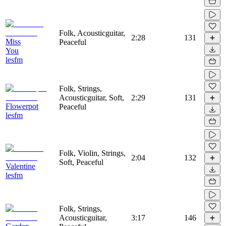
Folk, Acousticguitar,
2:28
131
Miss
Peaceful
You
lesfm
Folk, Strings,
Acousticguitar, Soft,
2:29
131
Flowerpot
Peaceful
lesfm
Folk, Violin, Strings,
2:04
132
Soft, Peaceful
Valentine
lesfm
Folk, Strings,
Acousticguitar,
3:17
146