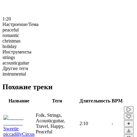
1:20
Настроение/Тема
peaceful
romantic
christmas
holiday
Инструменты
strings
acousticguitar
Другие теги
instrumental
Похожие треки
Название
Теги
Длительность
BPM
Folk, Strings,
Acousticguitar,
2:10
-
Travel, Happy,
Sweetie
Peaceful
piccadillyCircus