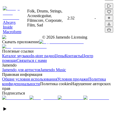
Folk, Drums, Strings,
Acousticguitar,
2:32
-
Filmscore, Corporate,
Always
Film, Sad
Inside
Macroform
©
2026
Jamendo Licensing
Скачать приложение
Полезные ссылки
Каталог музыки
In-store радио
Цены
Контакты
Центр
помощи
Связаться с нами
Jamendo
Jamendo для артистов
Jamendo Music
Правовая информация
Общие условия использования
Условия продажи
Политика
конфиденциальности
Политика cookies
Нарушение авторских
прав
Подписаться