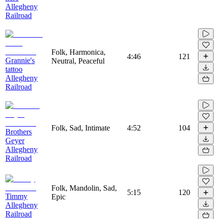
Allegheny
Railroad
Folk, Harmonica,
4:46
121
Grannie's
Neutral, Peaceful
tattoo
Allegheny
Railroad
Folk, Sad, Intimate
4:52
104
Brothers
Geyer
Allegheny
Railroad
Folk, Mandolin, Sad,
5:15
120
Timmy
Epic
Allegheny
Railroad