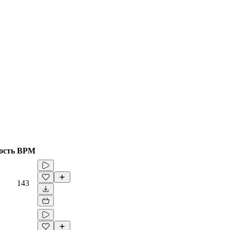
ость
BPM
143