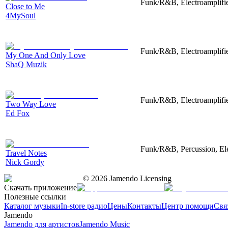
Funk/R&B, Electroamplified
Close to Me
4MySoul
Funk/R&B, Electroamplifie
My One And Only Love
ShaQ Muzik
Funk/R&B, Electroamplifie
Two Way Love
Ed Fox
Funk/R&B, Percussion, El
Travel Notes
Nick Gordy
©
2026
Jamendo Licensing
Скачать приложение
Полезные ссылки
Каталог музыки
In-store радио
Цены
Контакты
Центр помощи
Свя
Jamendo
Jamendo для артистов
Jamendo Music