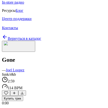
In-store радио
Ресурсы
Блог
Центр поддержки
Контакты
Вернуться в каталог
Gone
—
Joel Loopez
funk/r&b
2:59
114 BPM
Купить трек
0:00