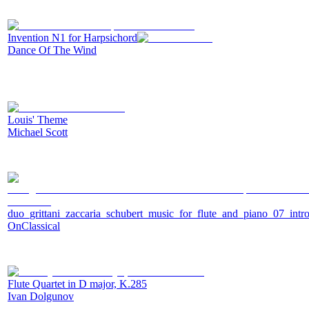
Invention N1 for Harpsichord
Dance Of The Wind
Louis' Theme
Michael Scott
duo_grittani_zaccaria_schubert_music_for_flute_and_piano_07_int
OnClassical
Flute Quartet in D major, K.285
Ivan Dolgunov