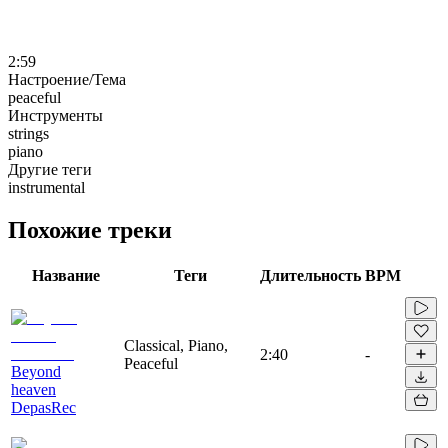
2:59
Настроение/Тема
peaceful
Инструменты
strings
piano
Другие теги
instrumental
Похожие треки
Название
Теги
Длительность
BPM
Classical, Piano,
2:40
-
Peaceful
Beyond
heaven
DepasRec