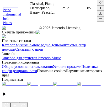
Classical, Piano,
Electricpiano,
2:12
85
Piano
Happy, Peaceful
instrumental
Josh
Wales
©
2026
Jamendo Licensing
Скачать приложение
Полезные ссылки
Каталог музыки
In-store радио
Цены
Контакты
Центр
помощи
Связаться с нами
Jamendo
Jamendo для артистов
Jamendo Music
Правовая информация
Общие условия использования
Условия продажи
Политика
конфиденциальности
Политика cookies
Нарушение авторских
прав
Подписаться