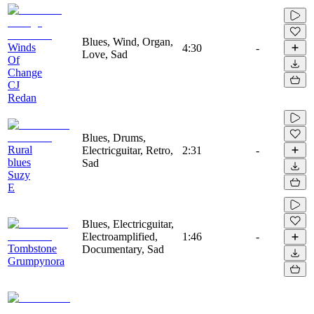
Blues, Wind, Organ,
Winds
4:30
-
Love, Sad
Of
Change
CJ
Redan
Blues, Drums,
Rural
Electricguitar, Retro,
2:31
-
blues
Sad
Suzy
E
Blues, Electricguitar,
Electroamplified,
1:46
-
Tombstone
Documentary, Sad
Grumpynora