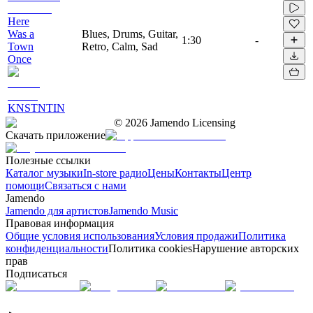
Here
Was a
Blues, Drums, Guitar,
1:30
-
Town
Retro, Calm, Sad
Once
KNSTNTIN
©
2026
Jamendo Licensing
Скачать приложение
Полезные ссылки
Каталог музыки
In-store радио
Цены
Контакты
Центр
помощи
Связаться с нами
Jamendo
Jamendo для артистов
Jamendo Music
Правовая информация
Общие условия использования
Условия продажи
Политика
конфиденциальности
Политика cookies
Нарушение авторских
прав
Подписаться