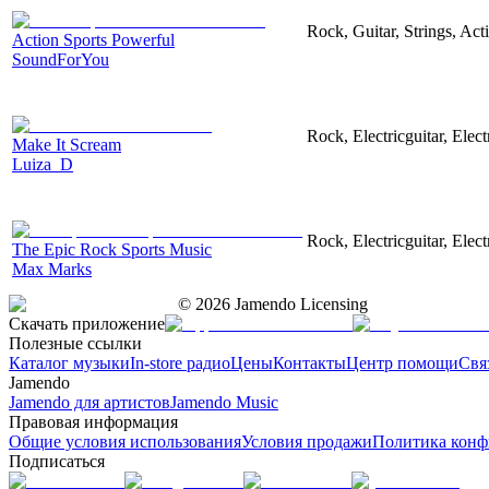
Rock, Guitar, Strings, Act
Action Sports Powerful
SoundForYou
Rock, Electricguitar, Elec
Make It Scream
Luiza_D
Rock, Electricguitar, Elec
The Epic Rock Sports Music
Max Marks
©
2026
Jamendo Licensing
Скачать приложение
Полезные ссылки
Каталог музыки
In-store радио
Цены
Контакты
Центр помощи
Свя
Jamendo
Jamendo для артистов
Jamendo Music
Правовая информация
Общие условия использования
Условия продажи
Политика конф
Подписаться