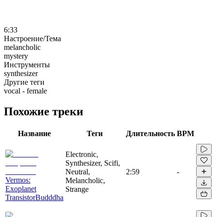
6:33
Настроение/Тема
melancholic
mystery
Инструменты
synthesizer
Другие теги
vocal - female
Похожие треки
Название
Теги
Длительность
BPM
Electronic,
Synthesizer, Scifi,
Neutral,
2:59
-
Vermos:
Melancholic,
Exoplanet
Strange
TransistorBudddha