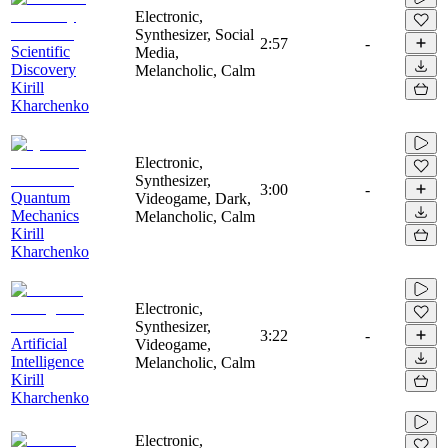
Electronic,
Synthesizer, Social
2:57
-
Scientific
Media,
Discovery
Melancholic, Calm
Kirill
Kharchenko
Electronic,
Synthesizer,
3:00
-
Quantum
Videogame, Dark,
Mechanics
Melancholic, Calm
Kirill
Kharchenko
Electronic,
Synthesizer,
3:22
-
Artificial
Videogame,
Intelligence
Melancholic, Calm
Kirill
Kharchenko
Electronic,