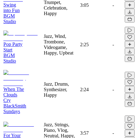
Trumpet,
Swing
3:05
-
Celebration,
into Fun
Happy
BGM
Studio
Jazz, Wind,
Trombone,
Pop Party
2:25
-
Videogame,
Start
Happy, Upbeat
BGM
Studio
Jazz, Drums,
When The
Synthesizer,
2:24
-
Clouds
Happy
Cry
BlackSmith
Sundays
Jazz, Strings,
Piano, Vlog,
3:57
-
For Your
Neutral, Happy,