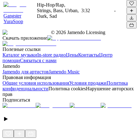
Hip-Hop/Rap,
Strings, Bass, Urban,
3:32
-
Gangster
Dark, Sad
YuraSoop
©
2026
Jamendo Licensing
Скачать приложение
Полезные ссылки
Каталог музыки
In-store радио
Цены
Контакты
Центр
помощи
Связаться с нами
Jamendo
Jamendo для артистов
Jamendo Music
Правовая информация
Общие условия использования
Условия продажи
Политика
конфиденциальности
Политика cookies
Нарушение авторских
прав
Подписаться