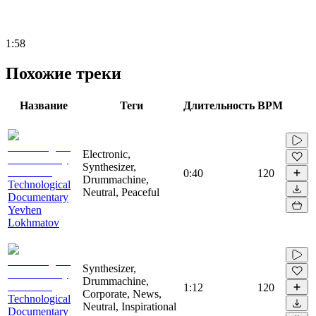
1:58
Похожие треки
Название
Теги
Длительность
BPM
Electronic,
Synthesizer,
0:40
120
Drummachine,
Technological
Neutral, Peaceful
Documentary
Yevhen
Lokhmatov
Synthesizer,
Drummachine,
1:12
120
Corporate, News,
Technological
Neutral, Inspirational
Documentary