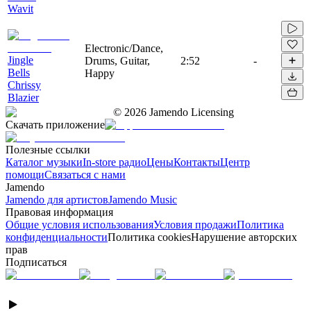
Wavit
Electronic/Dance,
Jingle
Drums, Guitar,
2:52
-
Bells
Happy
Chrissy
Blazier
©
2026
Jamendo Licensing
Скачать приложение
Полезные ссылки
Каталог музыки
In-store радио
Цены
Контакты
Центр
помощи
Связаться с нами
Jamendo
Jamendo для артистов
Jamendo Music
Правовая информация
Общие условия использования
Условия продажи
Политика
конфиденциальности
Политика cookies
Нарушение авторских
прав
Подписаться