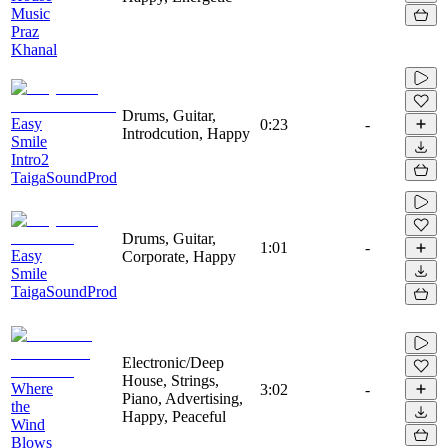
Music
Praz
Khanal
Drums, Guitar,
Easy
0:23
-
Introdcution, Happy
Smile
Intro2
TaigaSoundProd
Drums, Guitar,
1:01
-
Easy
Corporate, Happy
Smile
TaigaSoundProd
Electronic/Deep
House, Strings,
Where
3:02
-
Piano, Advertising,
the
Happy, Peaceful
Wind
Blows