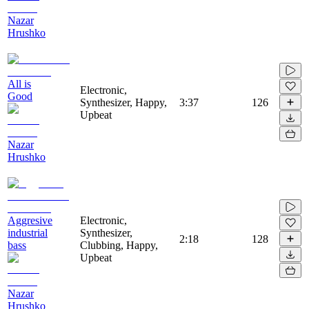
Nazar
Hrushko
All is
Electronic,
Good
Synthesizer, Happy,
3:37
126
Upbeat
Nazar
Hrushko
Aggresive
Electronic,
industrial
Synthesizer,
2:18
128
bass
Clubbing, Happy,
Upbeat
Nazar
Hrushko