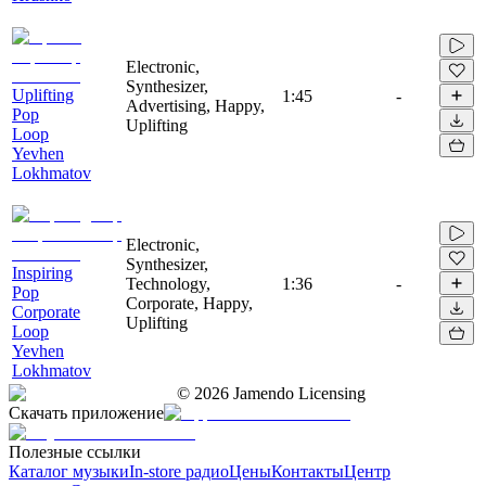
Electronic,
Synthesizer,
Uplifting
1:45
-
Advertising, Happy,
Pop
Uplifting
Loop
Yevhen
Lokhmatov
Electronic,
Synthesizer,
Inspiring
Technology,
1:36
-
Pop
Corporate, Happy,
Corporate
Uplifting
Loop
Yevhen
Lokhmatov
©
2026
Jamendo Licensing
Скачать приложение
Полезные ссылки
Каталог музыки
In-store радио
Цены
Контакты
Центр