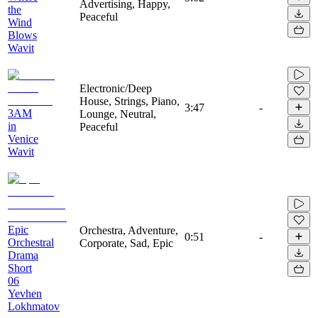
Advertising, Happy,
the
Peaceful
Wind
Blows
Wavit
Electronic/Deep
House, Strings, Piano,
3:47
-
3AM
Lounge, Neutral,
in
Peaceful
Venice
Wavit
Epic
Orchestra, Adventure,
0:51
-
Orchestral
Corporate, Sad, Epic
Drama
Short
06
Yevhen
Lokhmatov