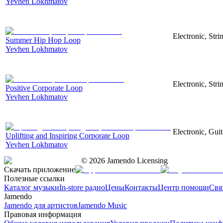
Yevhen Lokhmatov
Electronic, Str
Summer Hip Hop Loop
Yevhen Lokhmatov
Electronic, Str
Positive Corporate Loop
Yevhen Lokhmatov
Electronic, Gui
Uplifting and Inspiring Corporate Loop
Yevhen Lokhmatov
©
2026
Jamendo Licensing
Скачать приложение
Полезные ссылки
Каталог музыки
In-store радио
Цены
Контакты
Центр помощи
Свя
Jamendo
Jamendo для артистов
Jamendo Music
Правовая информация