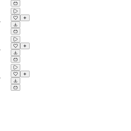
-
-
-