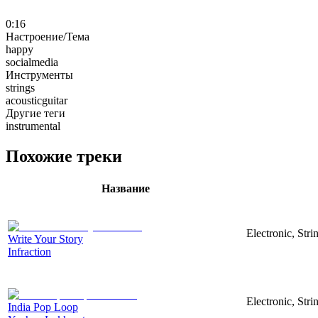
0:16
Настроение/Тема
happy
socialmedia
Инструменты
strings
acousticguitar
Другие теги
instrumental
Похожие треки
Название
Electronic, Str
Write Your Story
Infraction
Electronic, Str
India Pop Loop