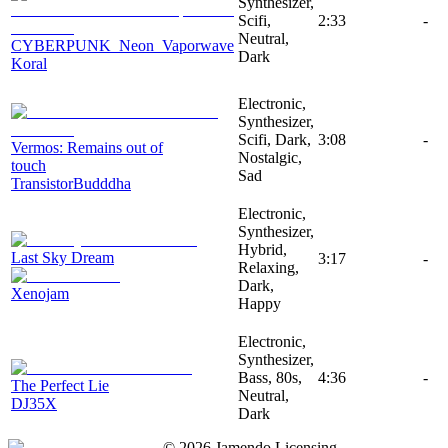
Synthesizer,
Scifi,
2:33
-
Neutral,
CYBERPUNK_Neon_Vaporwave
Dark
Koral
Electronic,
Synthesizer,
Scifi, Dark,
3:08
-
Vermos: Remains out of
Nostalgic,
touch
Sad
TransistorBudddha
Electronic,
Synthesizer,
Hybrid,
Last Sky Dream
3:17
-
Relaxing,
Dark,
Xenojam
Happy
Electronic,
Synthesizer,
Bass, 80s,
4:36
-
The Perfect Lie
Neutral,
DJ35X
Dark
©
2026
Jamendo Licensing