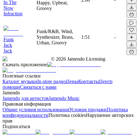
In The
Happy, Upbeat,
Now
Groovy
Infraction
Funk/R&B, Wind,
Synthesizer, Brass,
1:51
-
Funk
Urban, Groovy
Jack
Jack
©
2026
Jamendo Licensing
Скачать приложение
Полезные ссылки
Каталог музыки
In-store радио
Цены
Контакты
Центр
помощи
Связаться с нами
Jamendo
Jamendo для артистов
Jamendo Music
Правовая информация
Общие условия использования
Условия продажи
Политика
конфиденциальности
Политика cookies
Нарушение авторских
прав
Подписаться