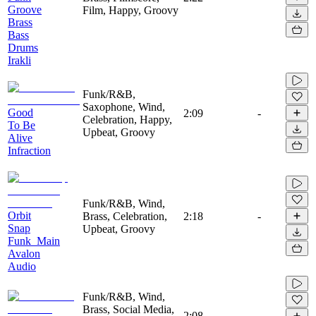
Groove
Film, Happy, Groovy
Brass
Bass
Drums
Irakli
Funk/R&B,
Saxophone, Wind,
Good
2:09
-
Celebration, Happy,
To Be
Upbeat, Groovy
Alive
Infraction
Funk/R&B, Wind,
Orbit
Brass, Celebration,
2:18
-
Snap
Upbeat, Groovy
Funk_Main
Avalon
Audio
Funk/R&B, Wind,
Brass, Social Media,
2:08
-