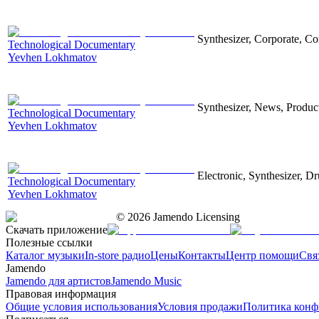
Synthesizer, Corporate, Co
Technological Documentary
Yevhen Lokhmatov
Synthesizer, News, Producti
Technological Documentary
Yevhen Lokhmatov
Electronic, Synthesizer, D
Technological Documentary
Yevhen Lokhmatov
©
2026
Jamendo Licensing
Скачать приложение
Полезные ссылки
Каталог музыки
In-store радио
Цены
Контакты
Центр помощи
Свя
Jamendo
Jamendo для артистов
Jamendo Music
Правовая информация
Общие условия использования
Условия продажи
Политика конф