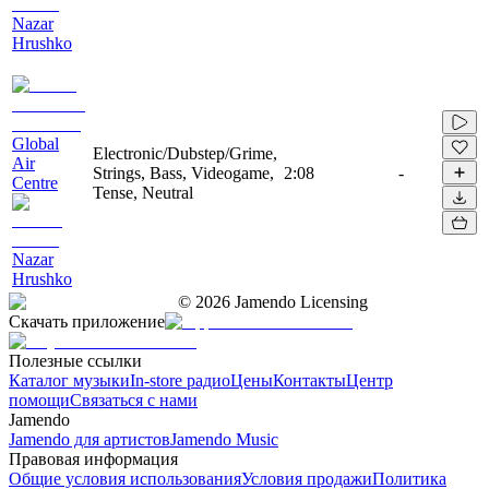
Nazar
Hrushko
Global
Electronic/Dubstep/Grime,
Air
Strings, Bass, Videogame,
2:08
-
Centre
Tense, Neutral
Nazar
Hrushko
©
2026
Jamendo Licensing
Скачать приложение
Полезные ссылки
Каталог музыки
In-store радио
Цены
Контакты
Центр
помощи
Связаться с нами
Jamendo
Jamendo для артистов
Jamendo Music
Правовая информация
Общие условия использования
Условия продажи
Политика