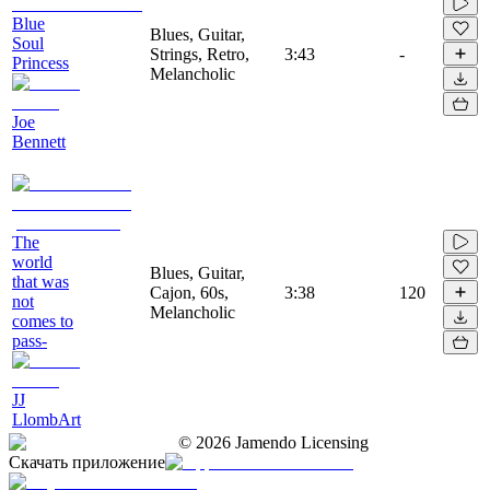
Blue
Blues, Guitar,
Soul
Strings, Retro,
3:43
-
Princess
Melancholic
Joe
Bennett
The
world
Blues, Guitar,
that was
Cajon, 60s,
3:38
120
not
Melancholic
comes to
pass-
JJ
LlombArt
©
2026
Jamendo Licensing
Скачать приложение