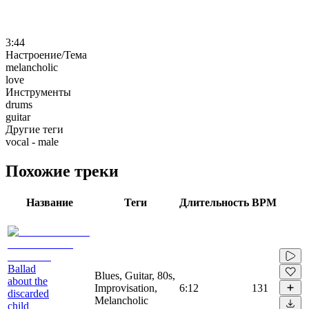
3:44
Настроение/Тема
melancholic
love
Инструменты
drums
guitar
Другие теги
vocal - male
Похожие треки
Название
Теги
Длительность
BPM
Ballad
Blues, Guitar, 80s,
about the
Improvisation,
6:12
131
discarded
Melancholic
child