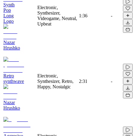
Synth
Electronic,
Pop
Synthesizer,
Long
1:36
-
Videogame, Neutral,
Logo
Upbeat
Nazar
Hrushko
Retro
Electronic,
synthwave
Synthesizer, Retro,
2:31
-
Happy, Nostalgic
Nazar
Hrushko
Aggresive
Electronic,