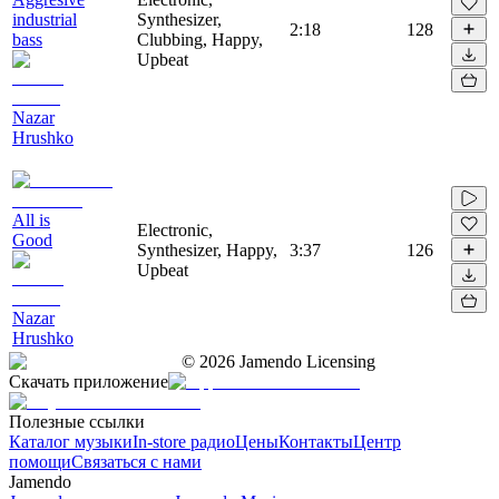
industrial
Synthesizer,
2:18
128
bass
Clubbing, Happy,
Upbeat
Nazar
Hrushko
All is
Electronic,
Good
Synthesizer, Happy,
3:37
126
Upbeat
Nazar
Hrushko
©
2026
Jamendo Licensing
Скачать приложение
Полезные ссылки
Каталог музыки
In-store радио
Цены
Контакты
Центр
помощи
Связаться с нами
Jamendo