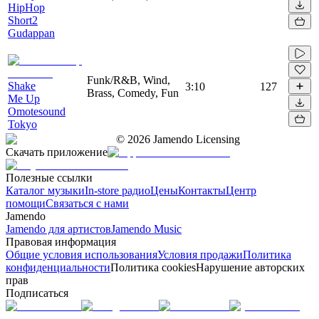
HipHop
Short2
Gudappan
Funk/R&B, Wind,
Shake
3:10
127
Brass, Comedy, Fun
Me Up
Omotesound
Tokyo
©
2026
Jamendo Licensing
Скачать приложение
Полезные ссылки
Каталог музыки
In-store радио
Цены
Контакты
Центр
помощи
Связаться с нами
Jamendo
Jamendo для артистов
Jamendo Music
Правовая информация
Общие условия использования
Условия продажи
Политика
конфиденциальности
Политика cookies
Нарушение авторских
прав
Подписаться