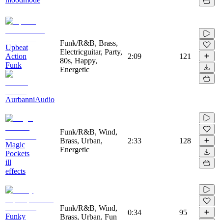
Funk/R&B, Brass,
Upbeat
Electricguitar, Party,
Action
2:09
121
80s, Happy,
Funk
Energetic
AurbanniAudio
Funk/R&B, Wind,
Brass, Urban,
2:33
128
Magic
Energetic
Pockets
ill
effects
Funk/R&B, Wind,
0:34
95
Funky
Brass, Urban, Fun