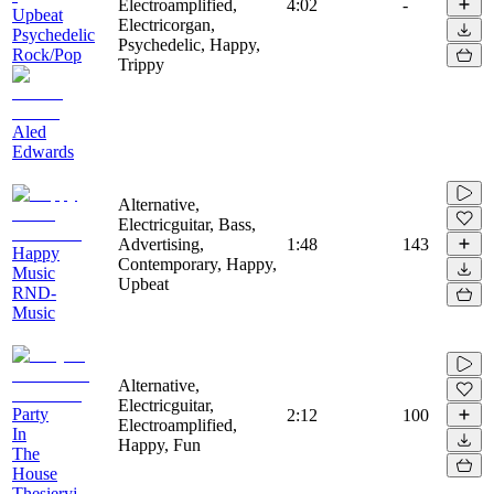
Electroamplified,
4:02
-
Upbeat
Electricorgan,
Psychedelic
Psychedelic, Happy,
Rock/Pop
Trippy
Aled
Edwards
Alternative,
Electricguitar, Bass,
Advertising,
1:48
143
Happy
Contemporary, Happy,
Music
Upbeat
RND-
Music
Alternative,
Electricguitar,
Party
2:12
100
Electroamplified,
In
Happy, Fun
The
House
Thesieryj