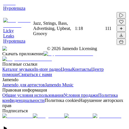
Hypotenuza
Jazz, Strings, Bass,
Advertising, Upbeat,
1:18
111
Licky
Groovy
Leaks
Hypotenuza
©
2026
Jamendo Licensing
Скачать приложение
Полезные ссылки
Каталог музыки
In-store радио
Цены
Контакты
Центр
помощи
Связаться с нами
Jamendo
Jamendo для артистов
Jamendo Music
Правовая информация
Общие условия использования
Условия продажи
Политика
конфиденциальности
Политика cookies
Нарушение авторских
прав
Подписаться