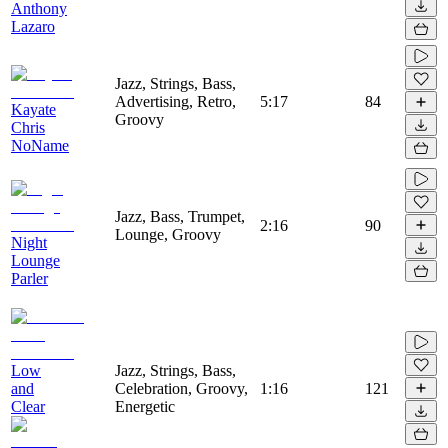
Anthony
Lazaro
Jazz, Strings, Bass,
Advertising, Retro,
5:17
84
Kayate
Groovy
Chris
NoName
Jazz, Bass, Trumpet,
2:16
90
Lounge, Groovy
Night
Lounge
Parler
Low
Jazz, Strings, Bass,
and
Celebration, Groovy,
1:16
121
Clear
Energetic