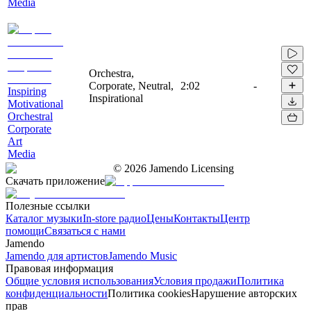
Media
Orchestra,
Corporate, Neutral,
2:02
-
Inspiring
Inspirational
Motivational
Orchestral
Corporate
Art
Media
©
2026
Jamendo Licensing
Скачать приложение
Полезные ссылки
Каталог музыки
In-store радио
Цены
Контакты
Центр
помощи
Связаться с нами
Jamendo
Jamendo для артистов
Jamendo Music
Правовая информация
Общие условия использования
Условия продажи
Политика
конфиденциальности
Политика cookies
Нарушение авторских
прав