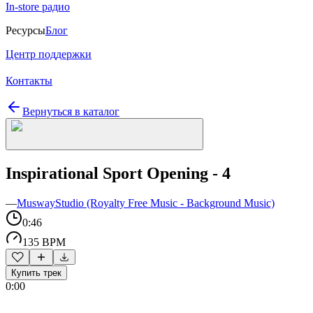
In-store радио
Ресурсы
Блог
Центр поддержки
Контакты
Вернуться в каталог
Inspirational Sport Opening - 4
—
MuswayStudio (Royalty Free Music - Background Music)
0:46
135 BPM
Купить трек
0:00