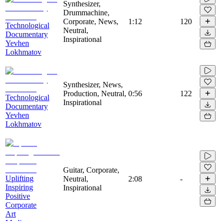
Synthesizer,
Drummachine,
Corporate, News,
1:12
120
Technological
Neutral,
Documentary
Inspirational
Yevhen
Lokhmatov
Synthesizer, News,
Production, Neutral,
0:56
122
Technological
Inspirational
Documentary
Yevhen
Lokhmatov
Guitar, Corporate,
Uplifting
Neutral,
2:08
-
Inspiring
Inspirational
Positive
Corporate
Art