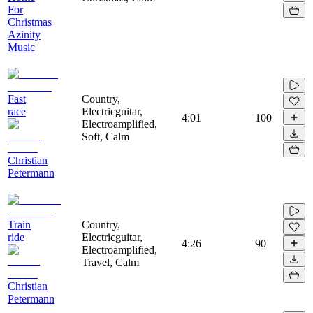
For
Christmas
Azinity
Music
Fast
Country,
race
Electricguitar,
4:01
100
Electroamplified,
Soft, Calm
Christian
Petermann
Train
Country,
ride
Electricguitar,
4:26
90
Electroamplified,
Travel, Calm
Christian
Petermann