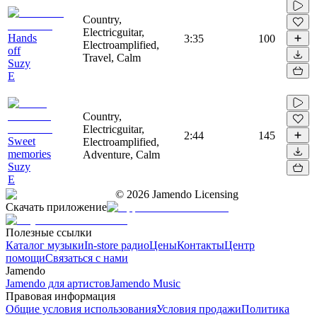
Country,
Electricguitar,
Hands
3:35
100
Electroamplified,
off
Travel, Calm
Suzy
E
Country,
Electricguitar,
2:44
145
Sweet
Electroamplified,
memories
Adventure, Calm
Suzy
E
©
2026
Jamendo Licensing
Скачать приложение
Полезные ссылки
Каталог музыки
In-store радио
Цены
Контакты
Центр
помощи
Связаться с нами
Jamendo
Jamendo для артистов
Jamendo Music
Правовая информация
Общие условия использования
Условия продажи
Политика